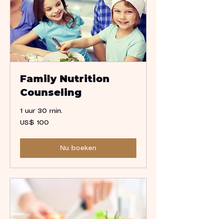
Family Nutrition
Counseling
1 uur 30 min.
100
US$ 100
Amerikaanse
dollar
Nu boeken