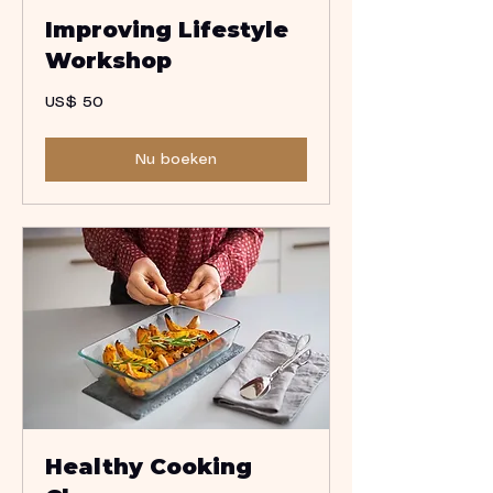
Improving Lifestyle
Workshop
50
US$ 50
Amerikaanse
dollar
Nu boeken
Healthy Cooking