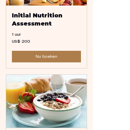
Initial Nutrition
Assessment
1 uur
200
US$ 200
Amerikaanse
dollar
Nu boeken