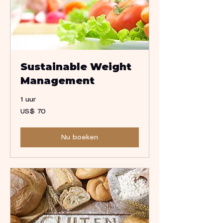
Sustainable Weight
Management
1 uur
70
US$ 70
Amerikaanse
dollar
Nu boeken